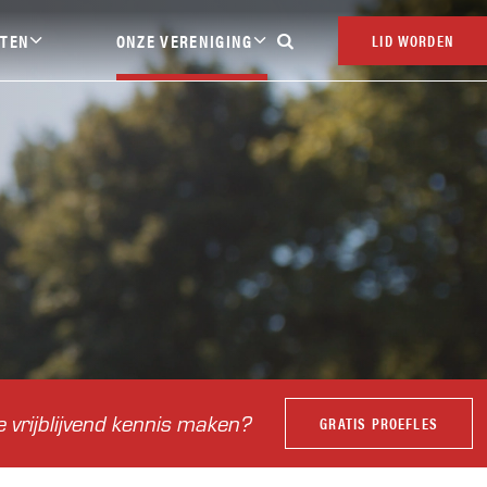
ITEN
ONZE VERENIGING
LID WORDEN

Contact
Over THOR
aal
Veilig sporten
Sponsoring
Vacatures
Clubpas
Clubkleding
Vrienden van THOR
Publicaties
e vrijblijvend kennis maken?
GRATIS PROEFLES