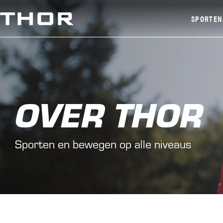
SPORTEN
Atletiek
Recreatie H
OVER THOR
Nordic Walk
Wandelen
Sporten en bewegen op alle niveaus
Jeu De Boul
Veelzijdig 