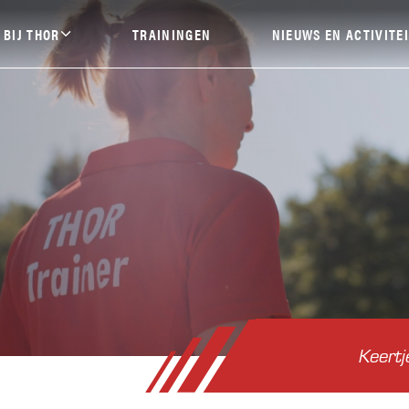
 BIJ THOR
TRAININGEN
NIEUWS EN ACTIVITE
Clubnieuws
ardlopen
Halve marathon Roosend
ing
Avondvierdaagse
es
Bewegen
Keertj