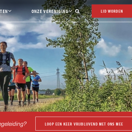
ITEN
ONZE VERENIGING
LID WORDEN

Contact
Over THOR
aal
Veilig sporten
Sponsoring
Vacatures
Clubpas
Clubkleding
Vrienden van THOR
Publicaties
egeleiding?
LOOP EEN KEER VRIJBLIJVEND MET ONS MEE