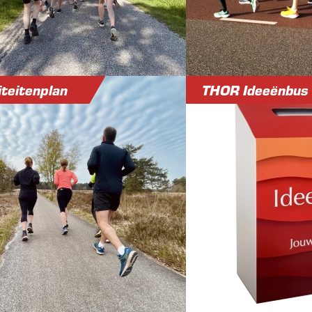
teitenplan
THOR Ideeënbus