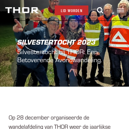
LID WORDEN
SILVESTERTOCHT 2023
Silvestertocht bij THOR: Een
Betoverende Avondwandeling.
Op 28 december organiseerde de
wandelafdeling van THOR weer de jaarlijkse