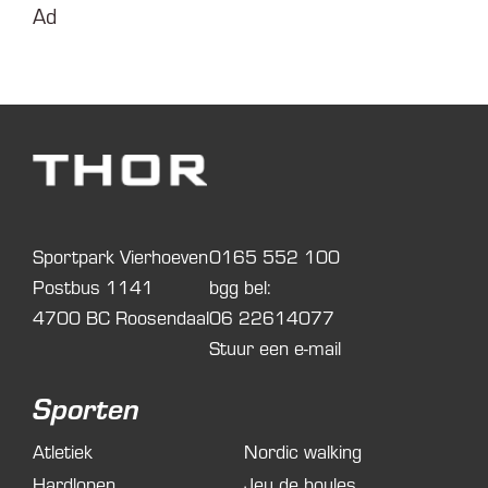
Ad
Sportpark Vierhoeven
0165 552 100
Postbus 1141
bgg bel:
4700 BC Roosendaal
06 22614077
Stuur een e-mail
Sporten
Atletiek
Nordic walking
Hardlopen
Jeu de boules